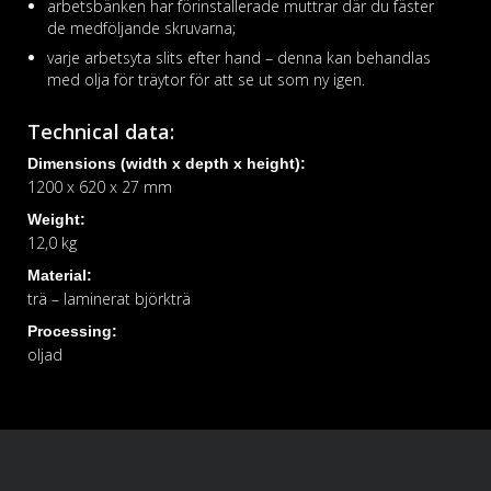
arbetsbänken har förinstallerade muttrar där du fäster
de medföljande skruvarna;
varje arbetsyta slits efter hand – denna kan behandlas
med olja för träytor för att se ut som ny igen.
Technical data:
Dimensions (width x depth x height):
1200 x 620 x 27 mm
Weight:
12,0 kg
Material:
trä – laminerat björkträ
Processing:
oljad