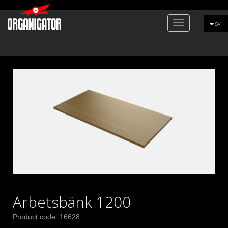
Toggle
sv
navigation
Arbetsbänk 1200
Product code: 16628