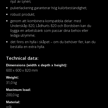
njut av synen;
pulverlackering garanterar hög kulörbeständighet;
robust produkt;
genom att kombinera kompatibla delar: med
Underskåp 820, Lådhurts 820 och Bordsben kan du
bygga en arbetsbänk som passar dina behov eller
lediga utrymme;
det finns en hylla i skåpet – om du behöver fler, kan du
beställa en extra hylla.
Technical data:
Dimensions (width x depth x height):
600 x 600 x 820 mm
Weight:
31,0 kg
Maximum load:
200,0 kg
Material:
stål