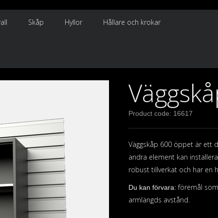
all
Skåp
Hyllor
Hållare och krokar
Väggskå
Product code: 16617
Väggskåp 600 öppet är ett d
andra element kan installera
robust tillverkat och har en 
föremål som 
Du kan förvara:
armlängds avstånd.