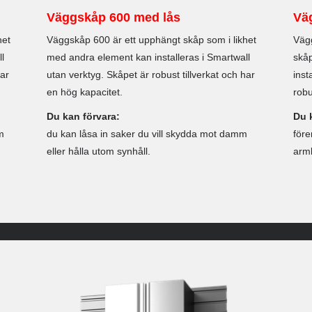
Väggskåp 600 med lås
Vä
het
Väggskåp 600 är ett upphängt skåp som i likhet
Vägg
l
med andra element kan installeras i Smartwall
skåp
har
utan verktyg. Skåpet är robust tillverkat och har
inst
en hög kapacitet.
robu
Du kan förvara:
Du 
m
du kan låsa in saker du vill skydda mot damm
före
eller hålla utom synhåll.
arm