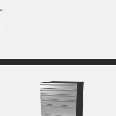
tor.
m