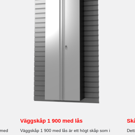
Väggskåp 1 900 med lås
Sk
t med
Väggskåp 1 900 med lås är ett högt skåp som i
Dett