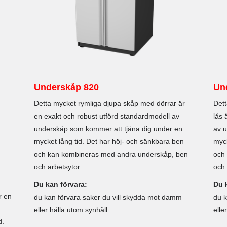
Underskåp 820
Un
Detta mycket rymliga djupa skåp med dörrar är
Dett
en exakt och robust utförd standardmodell av
lås 
underskåp som kommer att tjäna dig under en
av u
mycket lång tid. Det har höj- och sänkbara ben
myck
och kan kombineras med andra underskåp, ben
och
och arbetsytor.
och 
Du kan förvara:
Du 
r en
du kan förvara saker du vill skydda mot damm
du k
eller hålla utom synhåll.
elle
d.