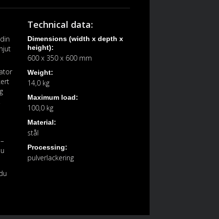
Technical data:
 din
Dimensions (width x depth x
height):
njut
600 x 350 x 600 mm
ator
Weight:
ert
14,0 kg
g
Maximum load:
r
100,0 kg
Material:
stål
 –
Processing:
du
pulverlackering
 du