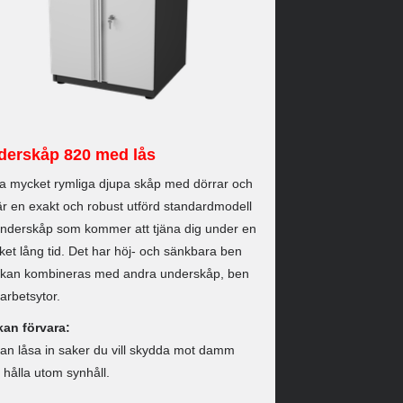
derskåp 820 med lås
a mycket rymliga djupa skåp med dörrar och
är en exakt och robust utförd standardmodell
nderskåp som kommer att tjäna dig under en
et lång tid. Det har höj- och sänkbara ben
 kan kombineras med andra underskåp, ben
arbetsytor.
kan förvara:
an låsa in saker du vill skydda mot damm
r hålla utom synhåll.