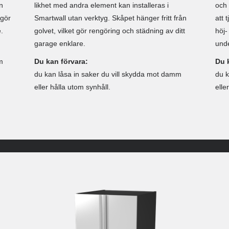
n
likhet med andra element kan installeras i
och
 gör
Smartwall utan verktyg. Skåpet hänger fritt från
att 
.
golvet, vilket gör rengöring och städning av ditt
höj
garage enklare.
unde
m
Du kan förvara:
Du 
du kan låsa in saker du vill skydda mot damm
du k
eller hålla utom synhåll.
elle