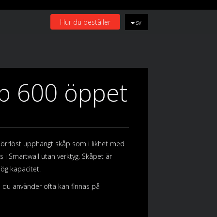
Hur du beställer
sv
p 600 öppet
örrlöst upphängt skåp som i likhet med
s i Smartwall utan verktyg. Skåpet är
hög kapacitet.
du använder ofta kan finnas på