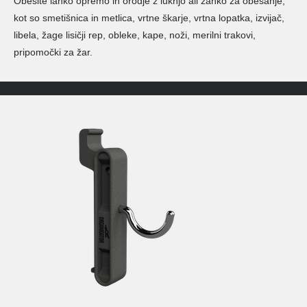
Obesite lahko opremo in orodje z luknjo ali zanko za obešanje,
kot so smetišnica in metlica, vrtne škarje, vrtna lopatka, izvijač,
libela, žage lisičji rep, obleke, kape, noži, merilni trakovi,
pripomočki za žar.