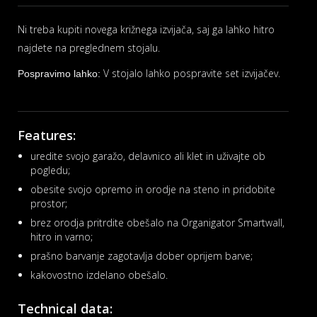
Ni treba kupiti novega križnega izvijača, saj ga lahko hitro
najdete na preglednem stojalu.
V stojalo lahko pospravite set izvijačev.
Pospravimo lahko:
Features:
uredite svojo garažo, delavnico ali klet in uživajte ob
pogledu;
obesite svojo opremo in orodje na steno in pridobite
prostor;
brez orodja pritrdite obešalo na Organigator Smartwall,
hitro in varno;
prašno barvanje zagotavlja dober oprijem barve;
kakovostno izdelano obešalo.
Technical data: