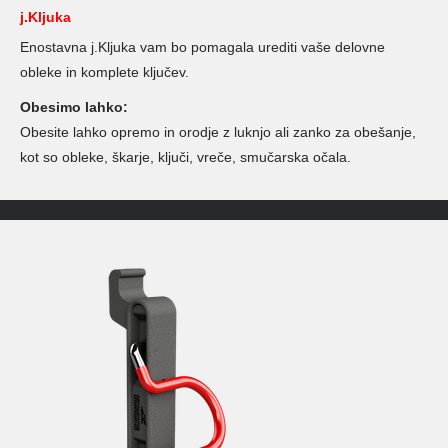
j.Kljuka
Enostavna j.Kljuka vam bo pomagala urediti vaše delovne
obleke in komplete ključev.
Obesimo lahko:
Obesite lahko opremo in orodje z luknjo ali zanko za obešanje,
kot so obleke, škarje, ključi, vreče, smučarska očala.