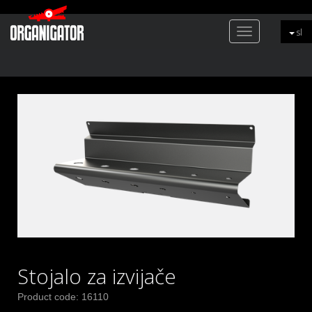
Toggle
sl
navigation
Stojalo za izvijače
Product code: 16110