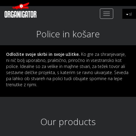
Toggle
sl
navigation
Police in košare
Odložite svoje skrbi in svoje užitke.
Ko gre za shranjevanje,
ni nič bolj uporabno, praktično, priročno in vsestransko kot
police. Idealne so za velike in majhne stvari, za težek tovor ali
sestavne delčke projekta, s katerim se ravno ukvarjate. Seveda
pa lahko ob stvareh na polici tudi obujate spomine na lepe
trenutke z njimi.
Our products