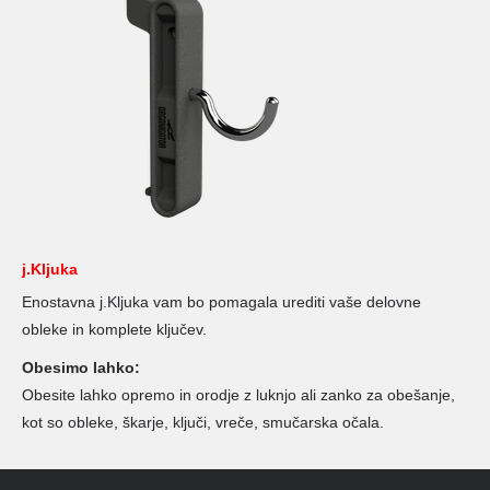
j.Kljuka
Enostavna j.Kljuka vam bo pomagala urediti vaše delovne
obleke in komplete ključev.
Obesimo lahko:
Obesite lahko opremo in orodje z luknjo ali zanko za obešanje,
kot so obleke, škarje, ključi, vreče, smučarska očala.