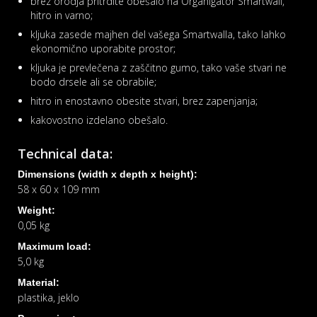
brez orodja pritrdite obešalo na Organigator Smartwall,
hitro in varno;
kljuka zasede majhen del vašega Smartwalla, tako lahko
ekonomično uporabite prostor;
kljuka je prevlečena z zaščitno gumo, tako vaše stvari ne
bodo drsele ali se obrabile;
hitro in enostavno obesite stvari, brez zapenjanja;
kakovostno izdelano obešalo.
Technical data:
Dimensions (width x depth x height):
58 x 60 x 109 mm
Weight:
0,05 kg
Maximum load:
5,0 kg
Material:
plastika, jeklo