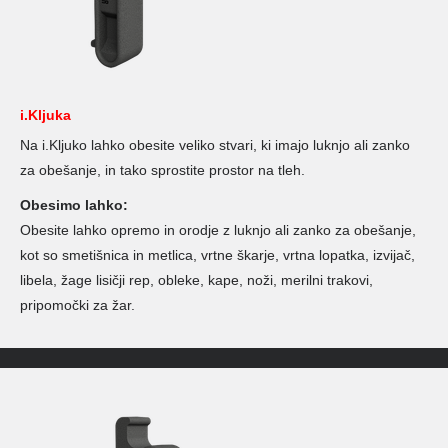
i.Kljuka
Na i.Kljuko lahko obesite veliko stvari, ki imajo luknjo ali zanko
za obešanje, in tako sprostite prostor na tleh.
Obesimo lahko:
Obesite lahko opremo in orodje z luknjo ali zanko za obešanje,
kot so smetišnica in metlica, vrtne škarje, vrtna lopatka, izvijač,
libela, žage lisičji rep, obleke, kape, noži, merilni trakovi,
pripomočki za žar.