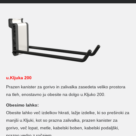
u.Kljuka 200
Prazen kanister za gorivo in zalivalka zasedeta veliko prostora
na tleh, enostavno ju obesite na dolgo u.Kljuko 200.
Obesimo lahko:
Obesite lahko več izdelkov hkrati, lažje izdelke, ki so preširoki za
manjši u.Kljuki, kot so prazna zalivalka, prazen kanister za
gorivo, več lopat, metle, kabelski boben, kabelski podaljški,
prazno vedro z ročajem.