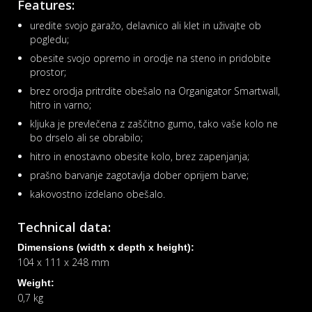
Features:
uredite svojo garažo, delavnico ali klet in uživajte ob
pogledu;
obesite svojo opremo in orodje na steno in pridobite
prostor;
brez orodja pritrdite obešalo na Organigator Smartwall,
hitro in varno;
kljuka je prevlečena z zaščitno gumo, tako vaše kolo ne
bo drselo ali se obrabilo;
hitro in enostavno obesite kolo, brez zapenjanja;
prašno barvanje zagotavlja dober oprijem barve;
kakovostno izdelano obešalo.
Technical data:
Dimensions (width x depth x height):
104 x 111 x 248 mm
Weight:
0,7 kg