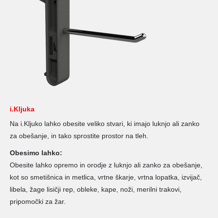
i.Kljuka
Na i.Kljuko lahko obesite veliko stvari, ki imajo luknjo ali zanko
za obešanje, in tako sprostite prostor na tleh.
Obesimo lahko:
Obesite lahko opremo in orodje z luknjo ali zanko za obešanje,
kot so smetišnica in metlica, vrtne škarje, vrtna lopatka, izvijač,
libela, žage lisičji rep, obleke, kape, noži, merilni trakovi,
pripomočki za žar.