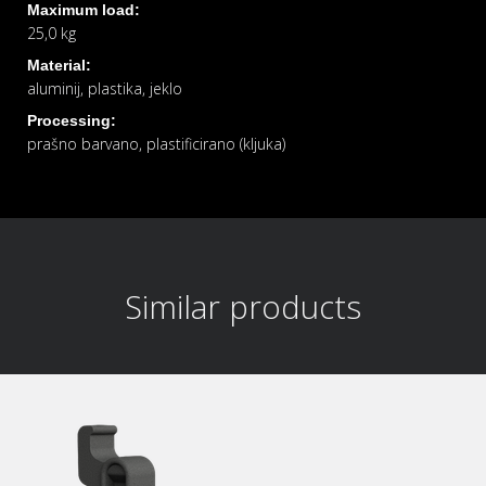
Maximum load:
25,0 kg
Material:
aluminij, plastika, jeklo
Processing:
prašno barvano, plastificirano (kljuka)
Similar products