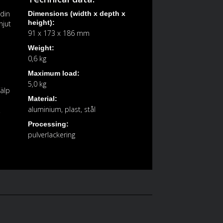
 din
Dimensions (width x depth x
height):
njut
91 x 173 x 186 mm
Weight:
0,6 kg
Maximum load:
5,0 kg
jälp
Material:
aluminium, plast, stål
r
Processing:
pulverlackering