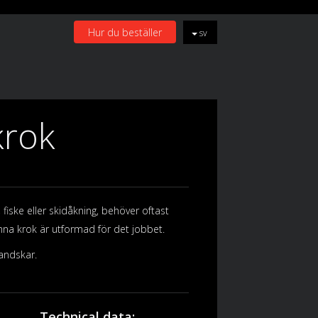
Hur du beställer
sv
rok
, fiske eller skidåkning, behöver oftast
nna krok är utformad för det jobbet.
andskar.
Technical data: