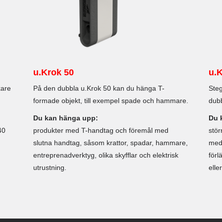
u.Krok 50
u.
kare
På den dubbla u.Krok 50 kan du hänga T-
Steg
formade objekt, till exempel spade och hammare.
dubb
Du kan hänga upp:
Du 
40
produkter med T-handtag och föremål med
stör
slutna handtag, såsom krattor, spadar, hammare,
med 
entreprenadverktyg, olika skyfflar och elektrisk
förl
utrustning.
elle