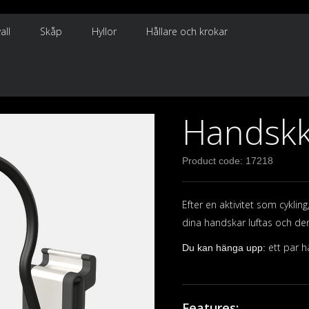
all
Skåp
Hyllor
Hållare och krokar
Handskk
Product code: 17218
Efter en aktivitet som cykling
dina handskar luftas och de
ett par h
Du kan hänga upp:
Features: