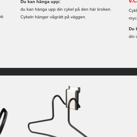
v.C
Du kan hänga upp:
du kan hänga upp din cykel på den här kroken.
Cykl
nk
Cykeln hänger vågrätt på väggen.
myck
Du 
din 